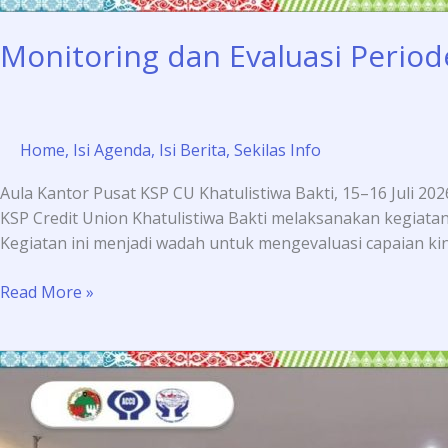
Monitoring dan Evaluasi Periode
Home
,
Isi Agenda
,
Isi Berita
,
Sekilas Info
Aula Kantor Pusat KSP CU Khatulistiwa Bakti, 15–16 Juli 2
KSP Credit Union Khatulistiwa Bakti melaksanakan kegiatan
Kegiatan ini menjadi wadah untuk mengevaluasi capaian kin
Read More »
Pelatihan
Metode
ABCD
Perkuat