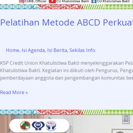
Pelatihan Metode ABCD Perkuat
Home
,
Isi Agenda
,
Isi Berita
,
Sekilas Info
KSP Credit Union Khatulistiwa Bakti menyelenggarakan Pe
Khatulistiwa Bakti. Kegiatan ini diikuti oleh Pengurus, P
pemberdayaan anggota dan pengembangan komunitas berbas
Read More »
Pelatihan
Pembukuan
untuk