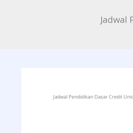
Skip
to
Jadwal 
content
Jadwal Pendidikan Dasar Credit Uni