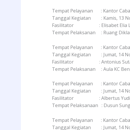
Tempat Pelayanan : Kantor Caba
Tanggal Kegiatan : Kamis, 13 N
Fasilitator : Elisabet Elia L.S.
Tempat Pelaksanan : Ruang Diklat
Tempat Pelayanan : Kantor Cab
Tanggal Kegiatan : Jumat, 14 N
Fasilitator : Antonius Sutard
Tempat Pelaksanan : Aula KC Be
Tempat Pelayanan : Kantor Caba
Tanggal Kegiatan : Jumat, 14 N
Fasilitator : Albertus Yudian
Tempat Pelaksanaan : Dusun Sung
Tempat Pelayanan : Kantor Caba
Tanggal Kegiatan : Jumat, 14 N