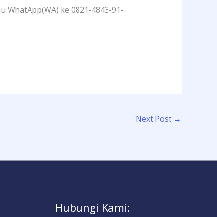
au WhatApp(WA) ke 0821-4843-91-
Next Post
→
Hubungi Kami: