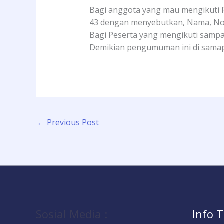
Bagi anggota yang mau mengikuti 
43 dengan menyebutkan, Nama, No
Bagi Peserta yang mengikuti sampai
Demikian pengumuman ini di samapa
←
Previous Post
Sosial Media :
Info T