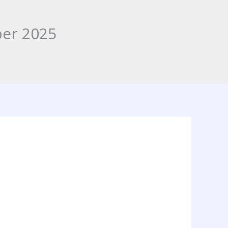
ber 2025