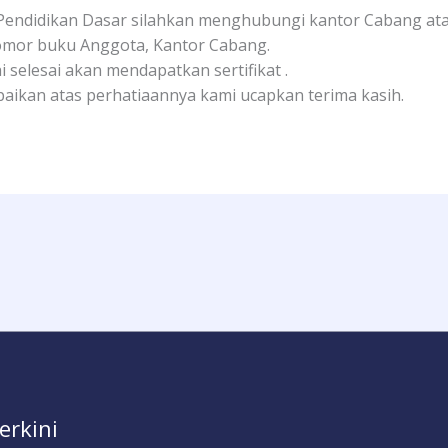
Pendidikan Dasar silahkan menghubungi kantor Cabang at
mor buku Anggota, Kantor Cabang.
 selesai akan mendapatkan sertifikat .
ikan atas perhatiaannya kami ucapkan terima kasih.
erkini