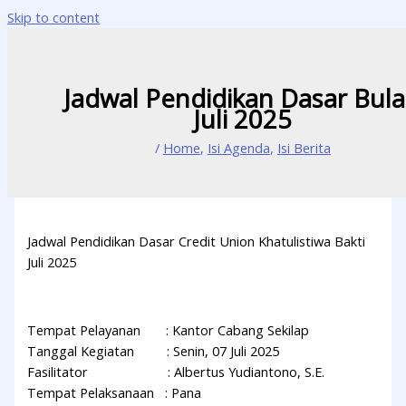
Skip to content
Jadwal Pendidikan Dasar Bul
Juli 2025
/
Home
,
Isi Agenda
,
Isi Berita
Jadwal Pendidikan Dasar Credit Union Khatulistiwa Bakti
Juli 2025
Tempat Pelayanan : Kantor Cabang Sekilap
Tanggal Kegiatan : Senin, 07 Juli 2025
Fasilitator : Albertus Yudiantono, S.E.
Tempat Pelaksanaan : Pana