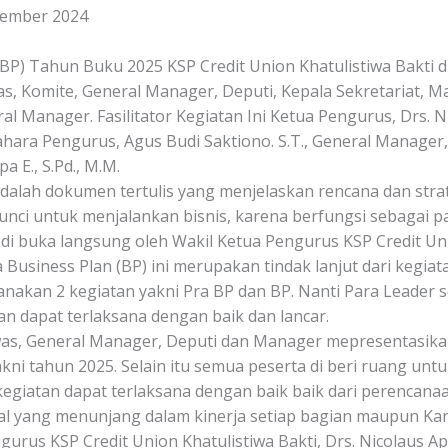
vember 2024
(BP) Tahun Buku 2025 KSP Credit Union Khatulistiwa Bakti d
was, Komite, General Manager, Deputi, Kepala Sekretariat, 
 Manager. Fasilitator Kegiatan Ini Ketua Pengurus, Drs. Ni
dahara Pengurus, Agus Budi Saktiono. S.T., General Manager,
a E., S.Pd., M.M.
adalah dokumen tertulis yang menjelaskan rencana dan strat
nci untuk menjalankan bisnis, karena berfungsi sebagai 
 di buka langsung oleh Wakil Ketua Pengurus KSP Credit Unio
 Business Plan (BP) ini merupakan tindak lanjut dari kegia
nakan 2 kegiatan yakni Pra BP dan BP. Nanti Para Leader 
n dapat terlaksana dengan baik dan lancar.
was, General Manager, Deputi dan Manager mepresentasikan
ni tahun 2025. Selain itu semua peserta di beri ruang unt
giatan dapat terlaksana dengan baik baik dari perencanaa
al yang menunjang dalam kinerja setiap bagian maupun Ka
ngurus KSP Credit Union Khatulistiwa Bakti, Drs. Nicolaus 