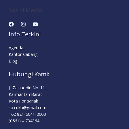
Sosial Media :
Info Terkini
Agenda
Kantor Cabang
Blog
Hubungi Kami:
Jl. Zainuddin No. 11.
Kalimantan Barat
Kota Pontianak
kp.cukb@gmail.com
+62 821-5041-0000
(0561) – 734364