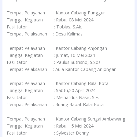
Tempat Pelayanan : Kantor Cabang Punggur
Tanggal Kegiatan : Rabu, 08 Mei 2024
Fasilitator : Tobias, S.Ak.
Tempat Pelaksanan : Desa Kalimas
Tempat Pelayanan : Kantor Cabang Anjongan
Tanggal Kegiatan : Jumat, 10 Mei 2024
Fasilitator : Paulus Sutrisno, S.Sos.
Tempat Pelaksanan : Aula Kantor Cabang Anjongan
Tempat Pelayanan : Kantor Cabang Balai Kota
Tanggal Kegiatan : Sabtu,20 April 2024
Fasilitator : Meinardus Nasir, S.E.
Tempat Pelaksanan : Ruang Rapat Balai Kota
Tempat Pelayanan : Kantor Cabang Sungai Ambawang
Tanggal Kegiatan : Rabu, 15 Mei 2024
Fasilitator : Sylvester Denny