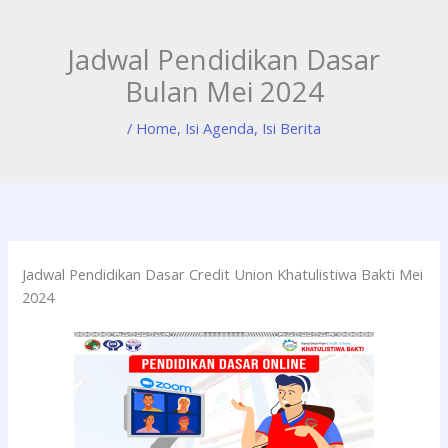
Skip
to
Jadwal Pendidikan Dasar
content
Bulan Mei 2024
/
Home
,
Isi Agenda
,
Isi Berita
Jadwal Pendidikan Dasar Credit Union Khatulistiwa Bakti Mei
2024