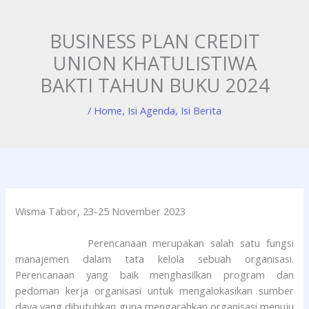
Skip
to
BUSINESS PLAN CREDIT
content
UNION KHATULISTIWA
BAKTI TAHUN BUKU 2024
/
Home
,
Isi Agenda
,
Isi Berita
Wisma Tabor, 23-25 November 2023
Perencanaan merupakan salah satu fungsi
manajemen dalam tata kelola sebuah organisasi.
Perencanaan yang baik menghasilkan program dan
pedoman kerja organisasi untuk mengalokasikan sumber
daya yang dibutuhkan guna mengarahkan organisasi menuju