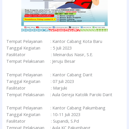
Tempat Pelayanan : Kantor Cabang Kota Baru
Tanggal Kegiatan : 5 Juli 2023
Fasilitator : Meinardus Nasir, S.E.
Tempat Pelaksanan : Jeruju Besar
Tempat Pelayanan : Kantor Cabang Darit
Tanggal Kegiatan : 07 Juli 2023
Fasilitator : Marjuki
Tempat Pelaksanan : Aula Gereja Katolik Paroki Darit
Tempat Pelayanan : Kantor Cabang Pakumbang
Tanggal Kegiatan : 10-11 Juli 2023
Fasilitator : Supandi, S.Pd
Tempat Pelaksanan : Aula KC Pakumbang