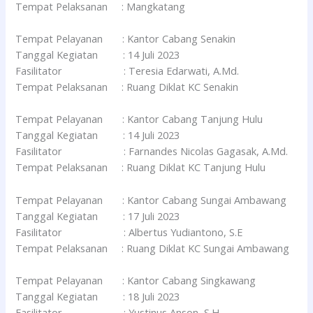
Tempat Pelaksanan : Mangkatang
Tempat Pelayanan : Kantor Cabang Senakin
Tanggal Kegiatan : 14 Juli 2023
Fasilitator : Teresia Edarwati, A.Md.
Tempat Pelaksanan : Ruang Diklat KC Senakin
Tempat Pelayanan : Kantor Cabang Tanjung Hulu
Tanggal Kegiatan : 14 Juli 2023
Fasilitator : Farnandes Nicolas Gagasak, A.Md.
Tempat Pelaksanan : Ruang Diklat KC Tanjung Hulu
Tempat Pelayanan : Kantor Cabang Sungai Ambawang
Tanggal Kegiatan : 17 Juli 2023
Fasilitator : Albertus Yudiantono, S.E
Tempat Pelaksanan : Ruang Diklat KC Sungai Ambawang
Tempat Pelayanan : Kantor Cabang Singkawang
Tanggal Kegiatan : 18 Juli 2023
Fasilitator : Yustinus Anson, S.H.