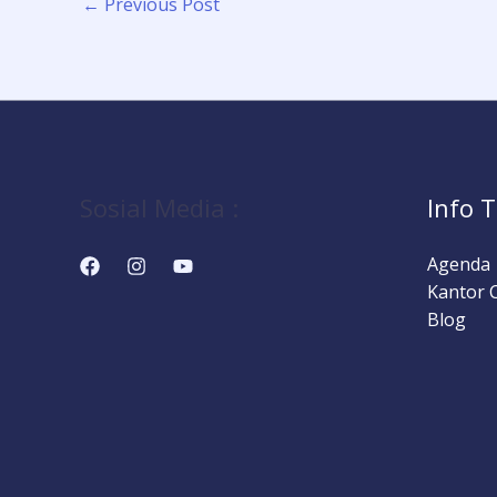
←
Previous Post
Sosial Media :
Info T
Agenda
Kantor 
Blog